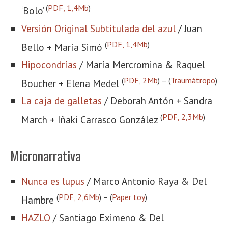
(
PDF, 1,4Mb
)
‘Bolo’
Versión Original Subtitulada del azul
/ Juan
(
PDF, 1,4Mb
)
Bello + María Simó
Hipocondrías
/ María Mercromina & Raquel
(
PDF, 2Mb
) – (
Traumátropo
)
Boucher + Elena Medel
La caja de galletas
/ Deborah Antón + Sandra
(
PDF, 2,3Mb
)
March + Iñaki Carrasco González
Micronarrativa
Nunca es lupus
/ Marco Antonio Raya & Del
(
PDF, 2,6Mb
) – (
Paper toy
)
Hambre
HAZLO
/ Santiago Eximeno & Del