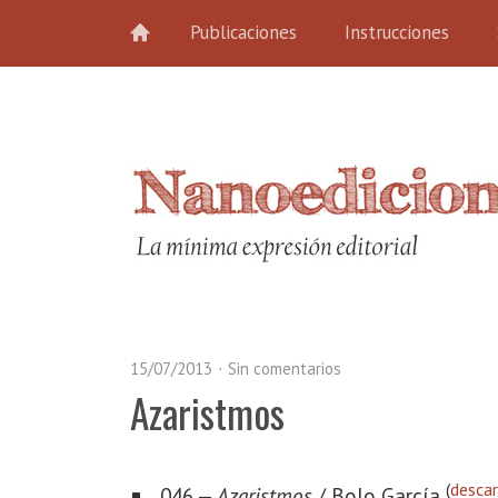
Publicaciones
Instrucciones
15/07/2013
Sin comentarios
Azaristmos
(
desca
046 —
Azaristmos
/ Bolo García