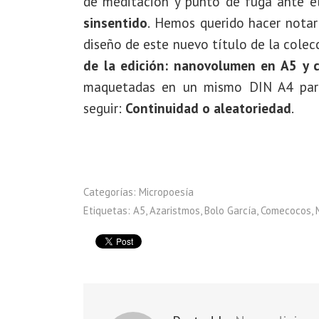
de meditación y punto de fuga ante e
sinsentido
. Hemos querido hacer notar
diseño de este nuevo título de la cole
de la edición: nanovolumen en A5 y 
maquetadas en un mismo DIN A4 para
seguir:
Continuidad o aleatoriedad
.
Categorías:
Micropoesía
Etiquetas:
A5
,
Azaristmos
,
Bolo García
,
Comecocos
,