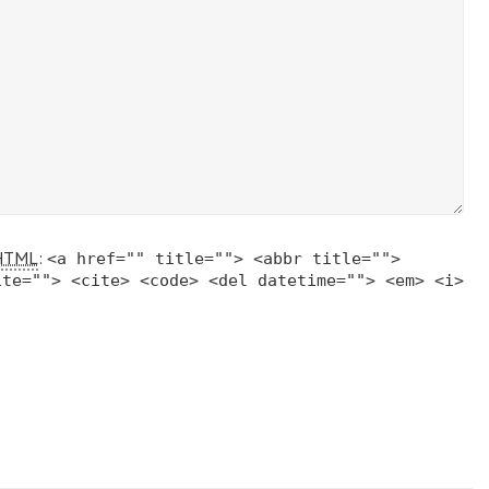
HTML
:
<a href="" title=""> <abbr title="">
ite=""> <cite> <code> <del datetime=""> <em> <i>