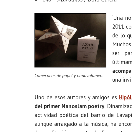
‘Una no
2011 co
de lo q
Muchos 
ser pa
últim
acompañ
Comecocos de papel y nanovolumen.
una invi
Uno de esos autores y amigos es
Hipól
del primer Nanoslam
poetry
. Dinamizad
actividad poética del barrio de Lavap
aunque arraigado a la música, ha encon