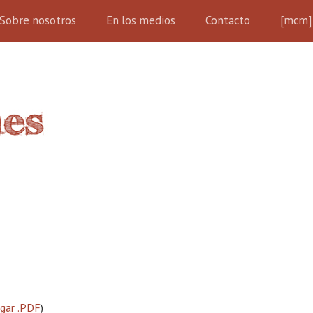
Sobre nosotros
En los medios
Contacto
[mcm]
rgar .PDF
)