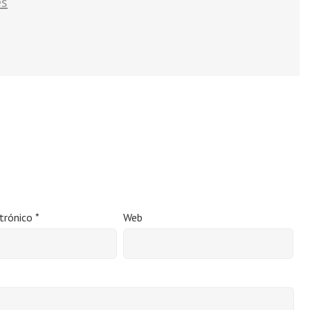
es
ctrónico
*
Web