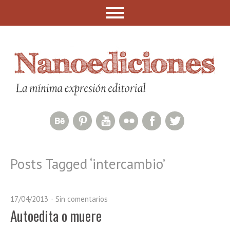
Behance Network
Pinterest
YouTube
Flickr
Facebook
Twitter
Posts Tagged ‘
intercambio
’
17/04/2013
Sin comentarios
Autoedita o muere